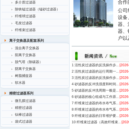
合作
多介质过滤器
除铁锰过滤器（锰砂过滤器）
公司
纤维球过滤器
设备
毛发过滤器
器、
纤维束过滤器
器、
户以
离子交换器及配套系列
混合离子交换器
阳离子交换器
脱气塔（除碳器）
1
活性炭过滤器的反洗操作步...
[2026
阴离子交换器
2
活性炭过滤器的运行周期一...
[2026
树脂捕捉器
3
活性炭过滤器的反洗操作步...
[2026
软水器
4
砂滤器的反冲洗强度和时间...
[2026
5
砂滤器的反冲洗周期一般是...
[2026
精密过滤器系列
6
砂滤器的核心组成与工作原...
[2026
微孔膜过滤器
7
纤维束过滤器的布水布气系...
[2026
精密过滤器
8
纤维束过滤器的布水布气系...
[2026
钛棒过滤器
9
纤维束过滤器的日常维护要...
[2026
袋式过滤器
10
纤维束过滤器（高效纤维束...
[202