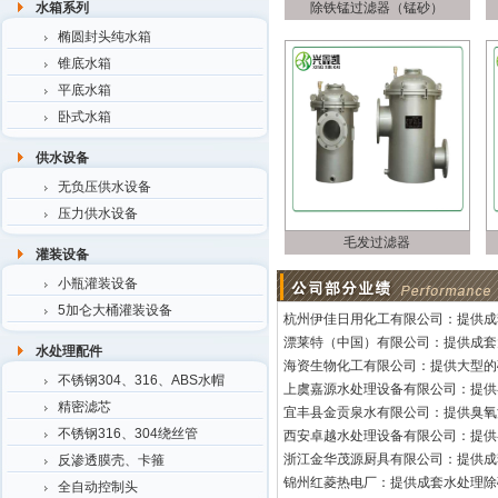
水箱系列
除铁锰过滤器（锰砂）
椭圆封头纯水箱
锥底水箱
平底水箱
卧式水箱
供水设备
无负压供水设备
压力供水设备
毛发过滤器
灌装设备
小瓶灌装设备
5加仑大桶灌装设备
杭州伊佳日用化工有限公司：提供成
漂莱特（中国）有限公司：提供成套
水处理配件
海资生物化工有限公司：提供大型的
不锈钢304、316、ABS水帽
上虞嘉源水处理设备有限公司：提供
精密滤芯
宜丰县金贡泉水有限公司：提供臭氧
不锈钢316、304绕丝管
西安卓越水处理设备有限公司：提供
浙江金华茂源厨具有限公司：提供成
反渗透膜壳、卡箍
锦州红菱热电厂：提供成套水处理除
全自动控制头