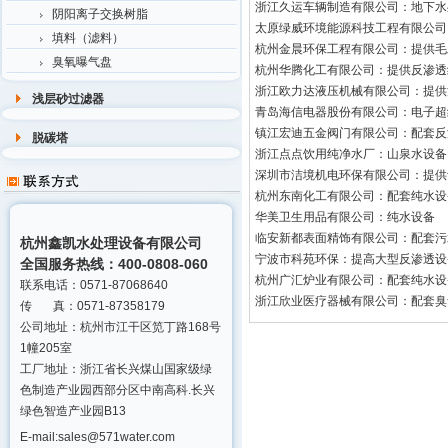
浙江久运车辆制造有限公司：地下水
阴阳离子交换树脂
太原绿威环境能源科技工程有限公司
填料（滤料）
杭州金晨环保工程有限公司：提供毛
臭氧曝气盘
杭州华腾化工有限公司：提供反渗透
浙江欧力达液压机械有限公司：提供
浅层砂过滤器
青岛海信电器股份有限公司：电子超
镇江宏迪五金阀门有限公司：配套反
脱碳塔
浙江点点饮用纯净水厂：山泉水设备
深圳市洁境机电环保有限公司：提供
杭州东南化工有限公司：配套纯水设
华美卫生用品有限公司：纯水设备
临安新都表面精饰有限公司：配套污
杭州鑫凯水处理设备有限公司
宁波市科苑环保：提高大型反渗透设
全国服务热线：400-0808-060
杭州广汇炉业有限公司：配套纯水设
联系电话：0571-87068640
浙江欣业医疗器械有限公司：配套臭
传 真：0571-87358179
公司地址：杭州市江干区笕丁路168号
1幢205室
工厂地址：浙江省长兴煤山国家级绿
色制造产业园西部分区中南高科.长兴
绿色智造产业园B13
E-mail:sales@571water.com