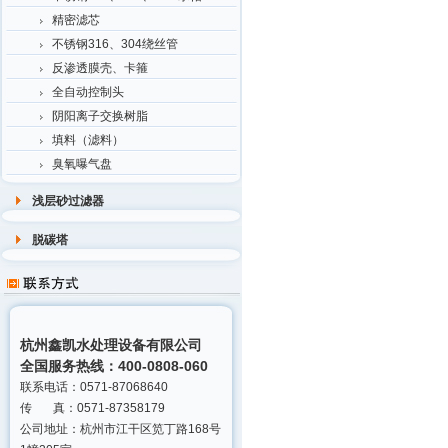
精密滤芯
不锈钢316、304绕丝管
反渗透膜壳、卡箍
全自动控制头
阴阳离子交换树脂
填料（滤料）
臭氧曝气盘
浅层砂过滤器
脱碳塔
杭州鑫凯水处理设备有限公司
全国服务热线：400-0808-060
联系电话：0571-87068640
传 真：0571-87358179
公司地址：杭州市江干区笕丁路168号