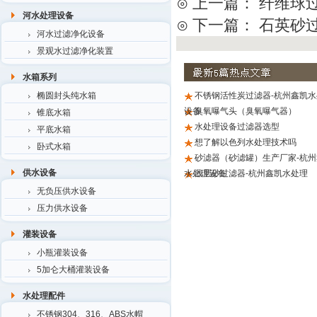
⊙ 上一篇：
纤维球
河水处理设备
⊙ 下一篇：
石英砂
河水过滤净化设备
景观水过滤净化装置
水箱系列
椭圆封头纯水箱
不锈钢活性炭过滤器-杭州鑫凯水
设备
臭氧曝气头（臭氧曝气器）
锥底水箱
水处理设备过滤器选型
平底水箱
想了解以色列水处理技术吗
卧式水箱
砂滤器（砂滤罐）生产厂家-杭州
供水设备
水处理设备
浅层砂过滤器-杭州鑫凯水处理
无负压供水设备
压力供水设备
灌装设备
小瓶灌装设备
5加仑大桶灌装设备
水处理配件
不锈钢304、316、ABS水帽