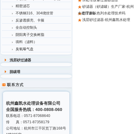
水处理设备过滤器选型
精密滤芯
砂滤器（砂滤罐）生产厂家-杭州
不锈钢316、304绕丝管
水处理设备
想了解以色列水处理技术吗
浅层砂过滤器-杭州鑫凯水处理
反渗透膜壳、卡箍
全自动控制头
阴阳离子交换树脂
填料（滤料）
臭氧曝气盘
浅层砂过滤器
脱碳塔
杭州鑫凯水处理设备有限公司
全国服务热线：400-0808-060
联系电话：0571-87068640
传 真：0571-87358179
公司地址：杭州市江干区笕丁路168号