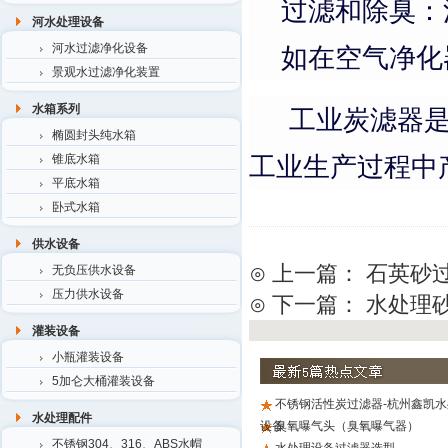
过滤和除臭：
河水处理设备
河水过滤净化设备
如在空气净化
景观水过滤净化装置
水箱系列
工业炭滤器是
椭圆封头纯水箱
工业生产过程中
锥底水箱
平底水箱
卧式水箱
供水设备
⊙ 上一篇：
石英砂
无负压供水设备
压力供水设备
⊙ 下一篇：
水处理
灌装设备
小瓶灌装设备
5加仑大桶灌装设备
不锈钢活性炭过滤器-杭州鑫凯水
水处理配件
设备
臭氧曝气头（臭氧曝气器）
不锈钢304、316、ABS水帽