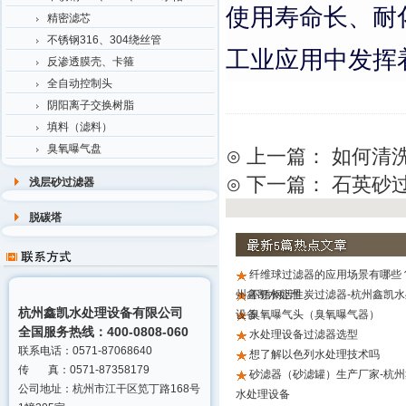
使用寿命长、耐
精密滤芯
不锈钢316、304绕丝管
工业应用中发挥
反渗透膜壳、卡箍
全自动控制头
阴阳离子交换树脂
填料（滤料）
臭氧曝气盘
⊙ 上一篇：
如何清
⊙ 下一篇：
石英砂
浅层砂过滤器
脱碳塔
纤维球过滤器的应用场景有哪些？
州鑫凯水处理
不锈钢活性炭过滤器-杭州鑫凯水
杭州鑫凯水处理设备有限公司
设备
臭氧曝气头（臭氧曝气器）
全国服务热线：400-0808-060
水处理设备过滤器选型
联系电话：0571-87068640
想了解以色列水处理技术吗
传 真：0571-87358179
砂滤器（砂滤罐）生产厂家-杭州
公司地址：杭州市江干区笕丁路168号
水处理设备