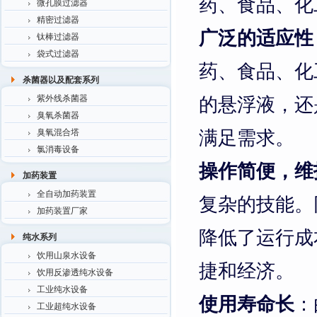
药、食品、化
微孔膜过滤器
精密过滤器
广泛的适应性
钛棒过滤器
袋式过滤器
药、食品、化
杀菌器以及配套系列
的悬浮液，还
紫外线杀菌器
臭氧杀菌器
满足需求。
臭氧混合塔
氯消毒设备
操作简便，维
加药装置
全自动加药装置
复杂的技能。
加药装置厂家
降低了运行成
纯水系列
饮用山泉水设备
捷和经济。
饮用反渗透纯水设备
工业纯水设备
使用寿命长
：
工业超纯水设备