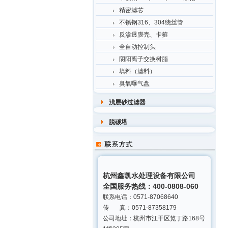
精密滤芯
不锈钢316、304绕丝管
反渗透膜壳、卡箍
全自动控制头
阴阳离子交换树脂
填料（滤料）
臭氧曝气盘
浅层砂过滤器
脱碳塔
杭州鑫凯水处理设备有限公司
全国服务热线：400-0808-060
联系电话：0571-87068640
传 真：0571-87358179
公司地址：杭州市江干区笕丁路168号