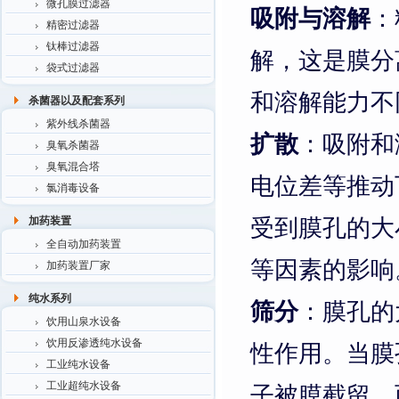
微孔膜过滤器
吸附与溶解
：
精密过滤器
钛棒过滤器
解，这是膜分
袋式过滤器
和溶解能力不
杀菌器以及配套系列
紫外线杀菌器
扩散
：吸附和
臭氧杀菌器
臭氧混合塔
电位差等推动
氯消毒设备
受到膜孔的大
加药装置
全自动加药装置
等因素的影响
加药装置厂家
纯水系列
筛分
：膜孔的
饮用山泉水设备
饮用反渗透纯水设备
性作用。当膜
工业纯水设备
工业超纯水设备
子被膜截留，