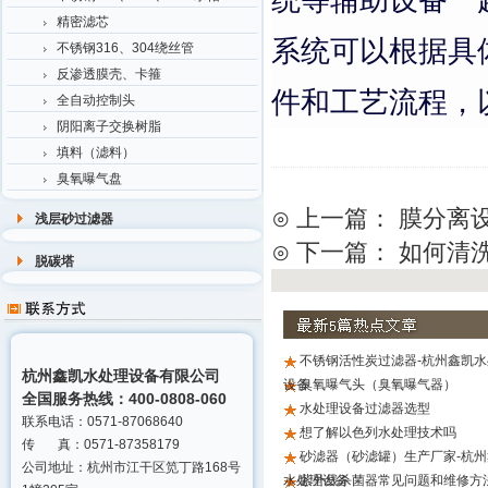
精密滤芯
系统可以根据具
不锈钢316、304绕丝管
反渗透膜壳、卡箍
件和工艺流程，
全自动控制头
阴阳离子交换树脂
填料（滤料）
臭氧曝气盘
⊙ 上一篇：
膜分离
浅层砂过滤器
⊙ 下一篇：
如何清
脱碳塔
不锈钢活性炭过滤器-杭州鑫凯水
杭州鑫凯水处理设备有限公司
设备
臭氧曝气头（臭氧曝气器）
全国服务热线：400-0808-060
水处理设备过滤器选型
联系电话：0571-87068640
想了解以色列水处理技术吗
传 真：0571-87358179
砂滤器（砂滤罐）生产厂家-杭州
公司地址：杭州市江干区笕丁路168号
水处理设备
紫外线杀菌器常见问题和维修方