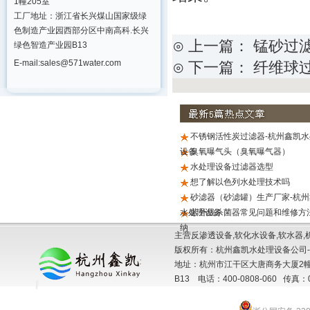
1幢205室
工厂地址：浙江省长兴煤山国家级绿
色制造产业园西部分区中南高科.长兴
⊙ 上一篇：
锰砂过
绿色智造产业园B13
E-mail:sales@571water.com
⊙ 下一篇：
纤维球
不锈钢活性炭过滤器-杭州鑫凯水
设备
臭氧曝气头（臭氧曝气器）
水处理设备过滤器选型
想了解以色列水处理技术吗
砂滤器（砂滤罐）生产厂家-杭州
水处理设备
紫外线杀菌器常见问题和维修方
纳
主营反渗透设备,软化水设备,软水器,
版权所有：杭州鑫凯水处理设备公司-
地址：杭州市江干区大唐商务大厦2幢
B13 电话：400-0808-060 传真：057