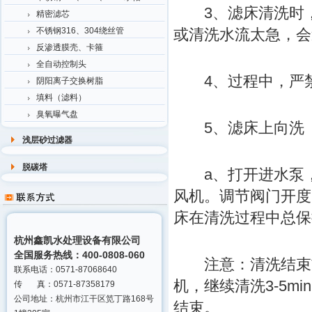
3、滤床清洗时，入、
精密滤芯
不锈钢316、304绕丝管
或清洗水流太急，会
反渗透膜壳、卡箍
全自动控制头
4、过程中，严禁
阴阳离子交换树脂
填料（滤料）
臭氧曝气盘
5、滤床上向洗
浅层砂过滤器
脱碳塔
a、打开进水泵，
风机。调节阀门开度一般
床在清洗过程中总保持
杭州鑫凯水处理设备有限公司
全国服务热线：400-0808-060
注意：清洗结束前
联系电话：0571-87068640
机，继续清洗3-5
传 真：0571-87358179
公司地址：杭州市江干区笕丁路168号
结束。