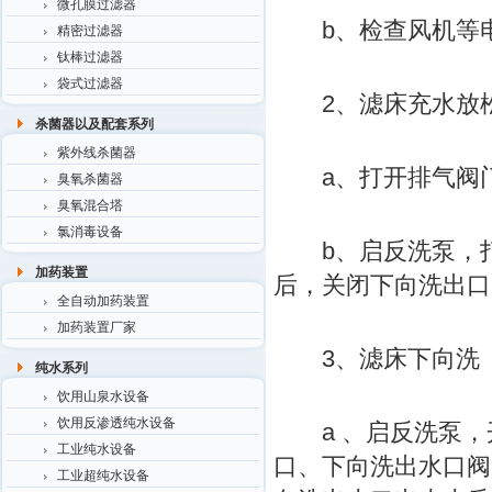
微孔膜过滤器
b、检查风机等电
精密过滤器
钛棒过滤器
袋式过滤器
2、滤床充水放
杀菌器以及配套系列
紫外线杀菌器
a、打开排气阀
臭氧杀菌器
臭氧混合塔
氯消毒设备
b、启反洗泵，打
加药装置
后，关闭下向洗出口
全自动加药装置
加药装置厂家
3、滤床下向洗
纯水系列
饮用山泉水设备
饮用反渗透纯水设备
a 、启反洗泵，开
工业纯水设备
口、下向洗出水口阀
工业超纯水设备