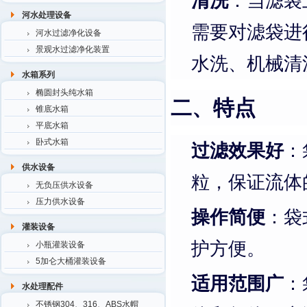
清洗
：当滤袋
河水处理设备
需要对滤袋进
河水过滤净化设备
景观水过滤净化装置
水洗、机械清
水箱系列
椭圆封头纯水箱
二、特点
锥底水箱
平底水箱
卧式水箱
过滤效果好
：
供水设备
粒，保证流体
无负压供水设备
压力供水设备
操作简便
：袋
灌装设备
护方便。
小瓶灌装设备
5加仑大桶灌装设备
适用范围广
：
水处理配件
不锈钢304、316、ABS水帽