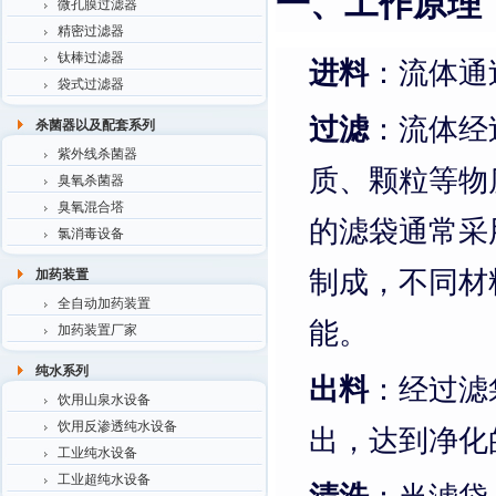
一、工作原理
微孔膜过滤器
精密过滤器
钛棒过滤器
进料
：流体通
袋式过滤器
过滤
：流体经
杀菌器以及配套系列
紫外线杀菌器
质、颗粒等物
臭氧杀菌器
臭氧混合塔
的滤袋通常采
氯消毒设备
制成，不同材
加药装置
全自动加药装置
能。
加药装置厂家
纯水系列
出料
：经过滤
饮用山泉水设备
饮用反渗透纯水设备
出，达到净化
工业纯水设备
工业超纯水设备