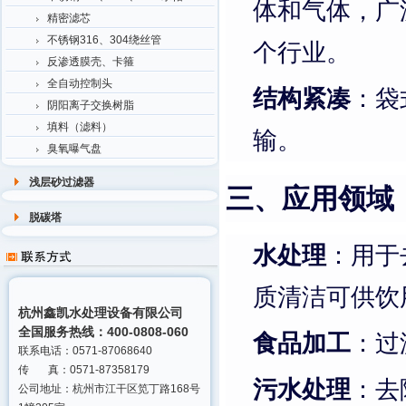
体和气体，广
精密滤芯
不锈钢316、304绕丝管
个行业。
反渗透膜壳、卡箍
全自动控制头
结构紧凑
：袋
阴阳离子交换树脂
填料（滤料）
输。
臭氧曝气盘
浅层砂过滤器
三、应用领域
脱碳塔
水处理
：用于
质清洁可供饮
杭州鑫凯水处理设备有限公司
全国服务热线：400-0808-060
食品加工
：过
联系电话：0571-87068640
传 真：0571-87358179
污水处理
：去
公司地址：杭州市江干区笕丁路168号