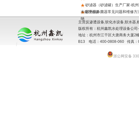
砂滤器（砂滤罐）生产厂家-杭州
水处理设备
紫外线杀菌器常见问题和维修方
纳
主营反渗透设备,软化水设备,软水器,
版权所有：杭州鑫凯水处理设备公司-
地址：杭州市江干区大唐商务大厦2幢
B13 电话：400-0808-060 传真：057
浙公网安备 3301