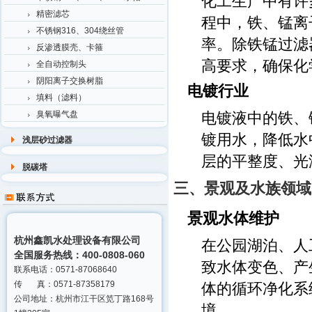
化工生产中有许
精密滤芯
程中，铁、锰离
不锈钢316、304绕丝管
率。除铁锰过滤
反渗透膜壳、卡箍
高要求，确保化
全自动控制头
阴阳离子交换树脂
电镀行业
填料（滤料）
电镀液中的铁、
臭氧曝气盘
镀用水，降低水
浅层砂过滤器
层的平整度、光
脱碳塔
三、景观及水族领域
景观水体维护
杭州鑫凯水处理设备有限公司
在公园湖泊、人
全国服务热线：400-0808-060
致水体变色、产
联系电话：0571-87068640
传 真：0571-87358179
体的循环净化系
公司地址：杭州市江干区笕丁路168号
境。