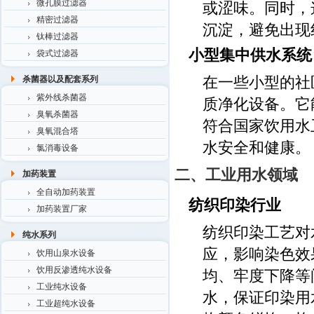
微孔膜过滤器
或涩味。同时，
精密过滤器
沉淀，避免出现
钛棒过滤器
小型集中供水系统
袋式过滤器
在一些小型的社
杀菌器以及配套系列
紫外线杀菌器
质净化设备。它
臭氧杀菌器
符合国家饮用水
臭氧混合塔
水安全和健康。
氯消毒设备
二、工业用水领域
加药装置
全自动加药装置
纺织印染行业
加药装置厂家
纺织印染工艺对
纯水系列
应，影响染色效
饮用山泉水设备
饮用反渗透纯水设备
均、牢度下降等
工业纯水设备
水，保证印染用
工业超纯水设备