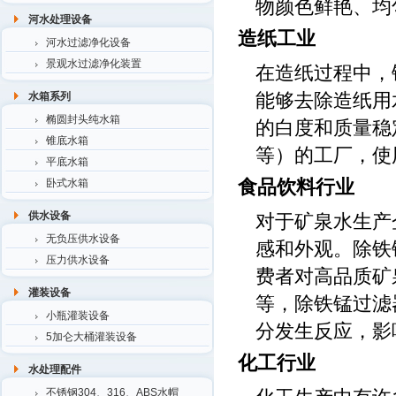
物颜色鲜艳、均
河水处理设备
造纸工业
河水过滤净化设备
景观水过滤净化装置
在造纸过程中，
能够去除造纸用
水箱系列
椭圆封头纯水箱
的白度和质量稳
锥底水箱
等）的工厂，使
平底水箱
食品饮料行业
卧式水箱
供水设备
对于矿泉水生产
无负压供水设备
感和外观。除铁
压力供水设备
费者对高品质矿
灌装设备
等，除铁锰过滤
小瓶灌装设备
分发生反应，影
5加仑大桶灌装设备
化工行业
水处理配件
不锈钢304、316、ABS水帽