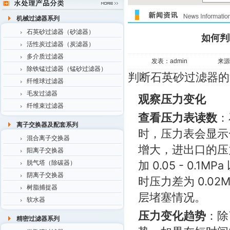
机械过滤器系列
石英砂过滤器（砂滤器）
如何判
活性炭过滤器（炭滤器）
多介质过滤器
发表：admin
来源
除铁锰过滤器（锰砂过滤器）
判断石英砂过滤器的
纤维球过滤器
毛发过滤器
观察压力变化
纤维束过滤器
查看压力表读数
：
离子交换器及配套系列
时，压力表会显示
混合离子交换器
增大，进出口的压
阳离子交换器
加 0.05 - 0
脱气塔（除碳器）
阴离子交换器
时压力差为 0.02
树脂捕捉器
层堵塞情况。
软水器
压力变化趋势
：除
精密过滤器系列