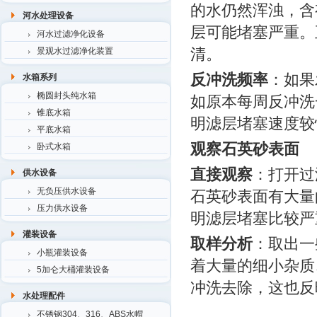
的水仍然浑浊，含
河水处理设备
层可能堵塞严重。
河水过滤净化设备
清。
景观水过滤净化装置
反冲洗频率
：如果
水箱系列
椭圆封头纯水箱
如原本每周反冲洗
锥底水箱
明滤层堵塞速度较
平底水箱
观察石英砂表面
卧式水箱
直接观察
：打开过
供水设备
无负压供水设备
石英砂表面有大量
压力供水设备
明滤层堵塞比较严
灌装设备
取样分析
：取出一
小瓶灌装设备
着大量的细小杂质
5加仑大桶灌装设备
冲洗去除，这也反
水处理配件
不锈钢304、316、ABS水帽