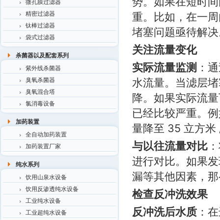
势。如果在短时间
微孔膜过滤器
精密过滤器
重。比如，在一周内压
钛棒过滤器
堵塞问题亟待解决
袋式过滤器
关注流量变化
杀菌器以及配套系列
实际流量监测
：通
紫外线杀菌器
水流量。当滤层堵
臭氧杀菌器
臭氧混合塔
降。如果实际流量下
氯消毒设备
已经比较严重。例如
加药装置
量降至 35 立方
全自动加药装置
与以往流量对比
：
加药装置厂家
进行对比。如果发
纯水系列
漏等其他因素，那
饮用山泉水设备
饮用反渗透纯水设备
检查反冲洗效果
工业纯水设备
反冲洗后水质
：在
工业超纯水设备