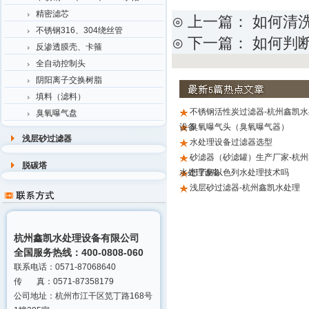
精密滤芯
⊙ 上一篇：
如何清
不锈钢316、304绕丝管
⊙ 下一篇：
如何判
反渗透膜壳、卡箍
全自动控制头
阴阳离子交换树脂
填料（滤料）
不锈钢活性炭过滤器-杭州鑫凯水
臭氧曝气盘
设备
臭氧曝气头（臭氧曝气器）
浅层砂过滤器
水处理设备过滤器选型
砂滤器（砂滤罐）生产厂家-杭州
脱碳塔
水处理设备
想了解以色列水处理技术吗
浅层砂过滤器-杭州鑫凯水处理
杭州鑫凯水处理设备有限公司
全国服务热线：400-0808-060
联系电话：0571-87068640
传 真：0571-87358179
公司地址：杭州市江干区笕丁路168号