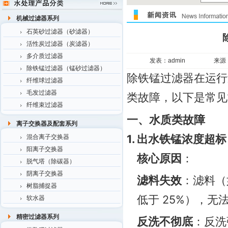
机械过滤器系列
石英砂过滤器（砂滤器）
活性炭过滤器（炭滤器）
多介质过滤器
发表：admin
来源
除铁锰过滤器（锰砂过滤器）
除铁锰过滤器在运行
纤维球过滤器
毛发过滤器
类故障，以下是常见
纤维束过滤器
一、水质类故障
离子交换器及配套系列
1. 出水铁锰浓度超标
混合离子交换器
阳离子交换器
核心原因
：
脱气塔（除碳器）
阴离子交换器
滤料失效
：滤料（
树脂捕捉器
低于 25%），
软水器
精密过滤器系列
反洗不彻底
：反洗强