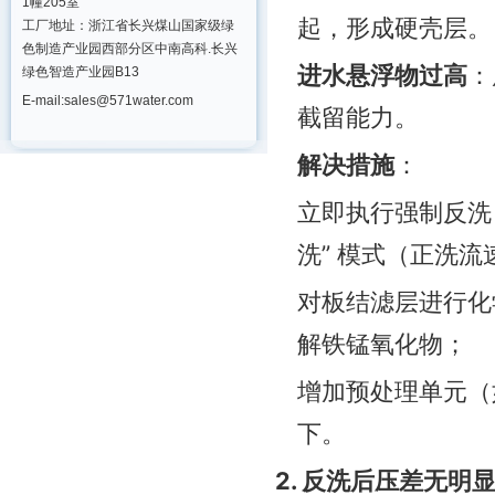
1幢205室
起，形成硬壳层。
工厂地址：浙江省长兴煤山国家级绿
色制造产业园西部分区中南高科.长兴
进水悬浮物过高
：
绿色智造产业园B13
E-mail:sales@571water.com
截留能力。
解决措施
：
立即执行强制反洗，
洗” 模式（正洗流速
对板结滤层进行化学
解铁锰氧化物；
增加预处理单元（如
下。
2. 反洗后压差无明