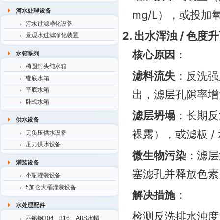
河水处理设备
mg/L），或投加氧化
河水过滤净化设备
2. 出水浑浊 / 色度
景观水过滤净化装置
核心原因
：
水箱系列
椭圆封头纯水箱
滤料流失
：反洗强
锥底水箱
平底水箱
出，滤层孔隙率增
卧式水箱
滤层坍塌
：长期反
供水设备
裸露），或滤板 /
无负压供水设备
压力供水设备
微生物污染
：滤层
灌装设备
塞滤孔并释放色素
小瓶灌装设备
5加仑大桶灌装设备
解决措施
：
水处理配件
检测反洗排水浊度
不锈钢304、316、ABS水帽