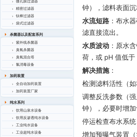
微孔膜过滤器
钟），滤料表面沉
精密过滤器
钛棒过滤器
水流短路
：布水器
袋式过滤器
滤直接流出。
杀菌器以及配套系列
紫外线杀菌器
水质波动
：原水含
臭氧杀菌器
荷，或 pH 值低
臭氧混合塔
氯消毒设备
解决措施
：
加药装置
检测滤料活性（如
全自动加药装置
加药装置厂家
调整反洗参数（强度提升
纯水系列
钟），必要时增加
饮用山泉水设备
饮用反渗透纯水设备
停运检查布水系统
工业纯水设备
工业超纯水设备
增加预曝气装置（