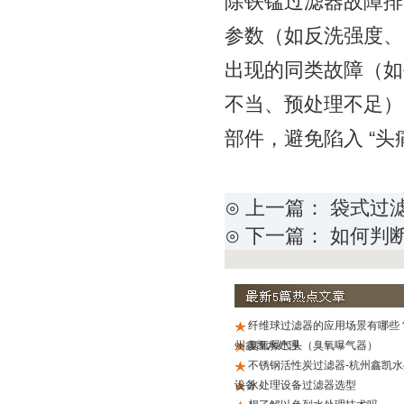
除铁锰过滤器故障排查
参数（如反洗强度、
出现的同类故障（如
不当、预处理不足）
部件，避免陷入 “头
⊙ 上一篇：
袋式过
⊙ 下一篇：
如何判
纤维球过滤器的应用场景有哪些？
州鑫凯水处理
臭氧曝气头（臭氧曝气器）
不锈钢活性炭过滤器-杭州鑫凯水
设备
水处理设备过滤器选型