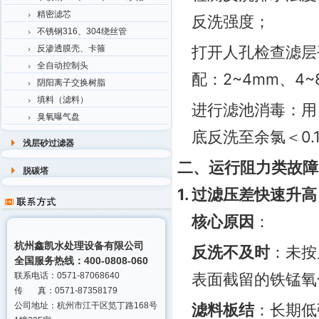
精密滤芯
反洗强度；
不锈钢316、304绕丝管
打开人孔检查滤层
反渗透膜壳、卡箍
全自动控制头
配：2~4mm、4~
阴阳离子交换树脂
填料（滤料）
进行滤池消毒：用 2
臭氧曝气盘
底反洗至余氯＜0.1 
浅层砂过滤器
二、运行阻力类故障
脱碳塔
1. 过滤压差快速升高
核心原因
：
杭州鑫凯水处理设备有限公司
反洗不及时
：未按
全国服务热线：400-0808-060
表面截留的铁锰氧
联系电话：0571-87068640
传 真：0571-87358179
公司地址：杭州市江干区笕丁路168号
滤料板结
：长期低