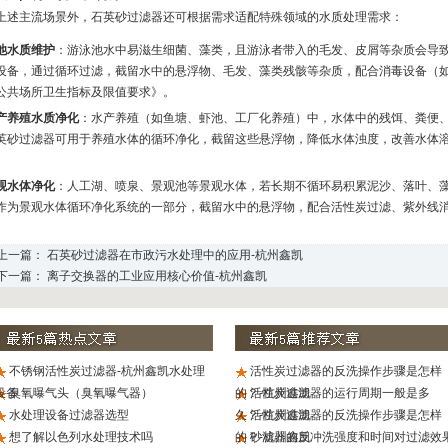
上述主流场景外，石英砂过滤器还可根据需求适配特殊领域的水质处理需求：
池水质维护
：游泳池水中易滋生细菌、藻类，且游泳者带入的毛发、皮屑等杂质会导
设备，通过循环过滤，截留水中的悬浮物、毛发、藻类残骸等杂质，配合消毒设备（
公共场所卫生指标及限值要求》。
产养殖水质净化
：水产养殖（如鱼塘、虾池、工厂化养殖）中，水体中的残饵、粪便
英砂过滤器可用于养殖水体的循环净化，截留这些悬浮物，降低水体浊度，改善水体
。
观水体净化
：人工湖、喷泉、景观池等景观水体，若长期不循环易积累泥沙、落叶、
作为景观水体循环净化系统的一部分，截留水中的悬浮物，配合活性炭过滤、紫外线
。
 上一篇：
石英砂过滤器在市政污水处理中的应用-杭州鑫凯
 下一篇：
离子交换器的工业应用核心价值-杭州鑫凯
不锈钢活性炭过滤器-杭州鑫凯水处理
活性炭过滤器的反洗操作步骤是怎样
设备
臭氧曝气头（臭氧曝气器）
的？-杭州鑫凯
活性炭过滤器的运行周期一般是多
水处理设备过滤器选型
久？-杭州鑫凯
活性炭过滤器的反洗操作步骤是怎样
想了解以色列水处理技术吗
的？-杭州鑫凯
砂滤器的反冲洗强度和时间对过滤效