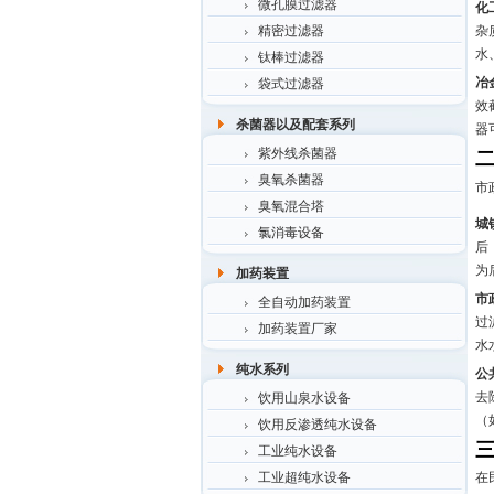
微孔膜过滤器
化
精密过滤器
杂
水
钛棒过滤器
冶
袋式过滤器
效
杀菌器以及配套系列
器
紫外线杀菌器
臭氧杀菌器
市
臭氧混合塔
城
氯消毒设备
后
为
加药装置
市
全自动加药装置
过
加药装置厂家
水
纯水系列
公
去
饮用山泉水设备
（
饮用反渗透纯水设备
工业纯水设备
工业超纯水设备
在