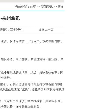
当前位置：
首页
>>
新闻资讯
>>
正文
-杭州鑫凯
时间：2025-9-4
返回上一页
泥沙、胶体等杂质，广泛应用于水处理的 “预处
（如反渗透、离子交换、精密过滤等）的负担，保
避免冷却系统管道堵塞、结垢，影响散热效率；同
安全运行。
备）。石英砂过滤器可作为超纯水制备的 “前端
等深度处理工艺 “减负”，避免杂质划伤膜元件或影
理，去除水中的泥沙、微生物残骸、胶体等杂质，
染杀菌设备，保障食品卫生安全。