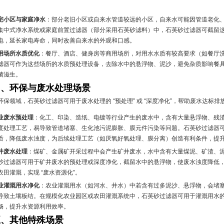
。
宅小区与家庭净水
：部分老旧小区或自来水管道较远的小区，自来水可能因管道老化
集中式净水系统或家庭前置过滤器（部分采用石英砂滤料）中，石英砂过滤器可截留
电，延长家电寿命，同时改善自来水的外观和口感。
用场所水质优化
：餐厅、酒店、健身房等商用场所，对用水水质有较高要求（如餐厅
滤器可作为这些场所的水质预处理设备，去除水中的悬浮物、泥沙，避免杂质影响餐
菌滋生。
四、环保与废水处理场景
环保领域，石英砂过滤器可用于废水处理的 “预处理” 或 “深度净化”，帮助废水达标
业废水预处理
：化工、印染、造纸、电镀等行业产生的废水中，含有大量悬浮物、残
度处理工艺，易导致管道堵塞、生化池污泥膨胀、膜元件污染等问题。石英砂过滤器
质，降低废水浊度，为后续处理工艺（如厌氧好氧处理、膜分离）创造有利条件，提
井废水处理
：煤矿、金属矿开采过程中会产生矿井废水，水中含有大量煤泥、矿渣、
砂过滤器可用于矿井废水的预处理或深度净化，截留水中的悬浮物，使废水浊度降低
农田灌溉，实现 “废水资源化”。
业灌溉用水净化
：农业灌溉用水（如河水、井水）中若含有过多泥沙、悬浮物，会堵
导致土壤板结。在规模化农业园区或农田灌溉系统中，石英砂过滤器可用于灌溉用水
畅，提升水资源利用效率。
五、其他特殊场景