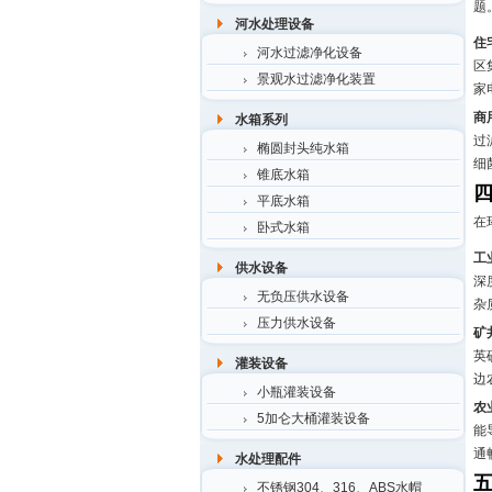
题
河水处理设备
住
河水过滤净化设备
区
景观水过滤净化装置
家
商
水箱系列
过
椭圆封头纯水箱
细
锥底水箱
平底水箱
在
卧式水箱
工
供水设备
深
无负压供水设备
杂
压力供水设备
矿
英
灌装设备
边
小瓶灌装设备
农
5加仑大桶灌装设备
能
通
水处理配件
不锈钢304、316、ABS水帽