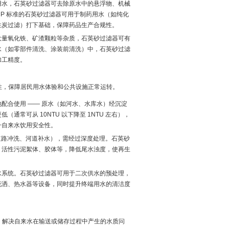
用水，石英砂过滤器可去除原水中的悬浮物、机械
P 标准的石英砂过滤器可用于制药用水（如纯化
性炭过滤）打下基础，保障药品生产合规性。
大量氧化铁、矿渣颗粒等杂质，石英砂过滤器可有
水（如零部件清洗、涂装前清洗）中，石英砂过滤
加工精度。
全性，保障居民用水体验和公共设施正常运转。
配合使用 —— 原水（如河水、水库水）经沉淀
常可从 10NTU 以下降至 1NTU 左右），
升自来水饮用安全性。
、道路冲洗、河道补水），需经过深度处理。石英砂
、活性污泥絮体、胶体等，降低尾水浊度，使再生
水系统。石英砂过滤器可用于二次供水的预处理，
花洒、热水器等设备，同时提升终端用水的清洁度
”，解决自来水在输送或储存过程中产生的水质问