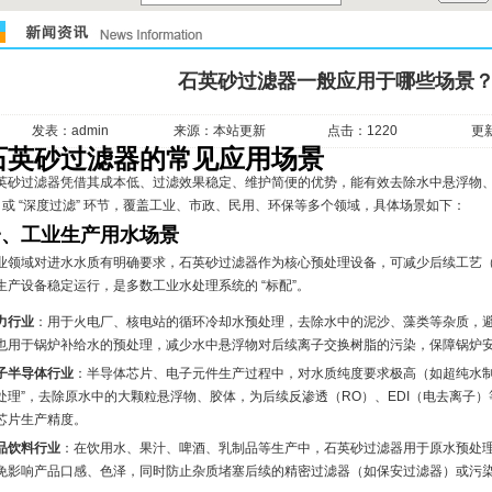
石英砂过滤器一般应用于哪些场景？
发表：admin
来源：本站更新
点击：1220
更新
石英砂过滤器的常见应用场景
英砂过滤器凭借其成本低、过滤效果稳定、维护简便的优势，能有效去除水中悬浮物、
” 或 “深度过滤” 环节，覆盖工业、市政、民用、环保等多个领域，具体场景如下：
一、工业生产用水场景
业领域对进水水质有明确要求，石英砂过滤器作为核心预处理设备，可减少后续工艺
生产设备稳定运行，是多数工业水处理系统的 “标配”。
力行业
：用于火电厂、核电站的循环冷却水预处理，去除水中的泥沙、藻类等杂质，
也用于锅炉补给水的预处理，减少水中悬浮物对后续离子交换树脂的污染，保障锅炉
子半导体行业
：半导体芯片、电子元件生产过程中，对水质纯度要求极高（如超纯水制
处理”，去除原水中的大颗粒悬浮物、胶体，为后续反渗透（RO）、EDI（电去离子）
芯片生产精度。
品饮料行业
：在饮用水、果汁、啤酒、乳制品等生产中，石英砂过滤器用于原水预处
免影响产品口感、色泽，同时防止杂质堵塞后续的精密过滤器（如保安过滤器）或污