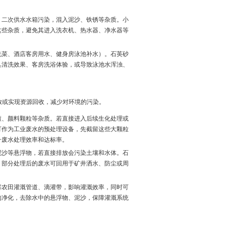
、二次供水水箱污染，混入泥沙、铁锈等杂质。小
这些杂质，避免其进入洗衣机、热水器、净水器等
洗菜、酒店客房用水、健身房泳池补水）。石英砂
具清洗效果、客房洗浴体验，或导致泳池水浑浊、
排放或实现资源回收，减少对环境的污染。
渣、颜料颗粒等杂质。若直接进入后续生化处理或
可作为工业废水的预处理设备，先截留这些大颗粒
升废水处理效率和达标率。
泥沙等悬浮物，若直接排放会污染土壤和水体。石
，部分处理后的废水可回用于矿井洒水、防尘或周
塞农田灌溉管道、滴灌带，影响灌溉效率，同时可
的净化，去除水中的悬浮物、泥沙，保障灌溉系统