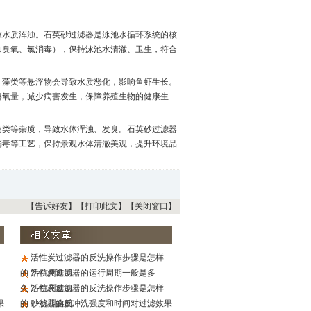
致水质浑浊。石英砂过滤器是泳池水循环系统的核
如臭氧、氯消毒），保持泳池水清澈、卫生，符合
、藻类等悬浮物会导致水质恶化，影响鱼虾生长。
溶氧量，减少病害发生，保障养殖生物的健康生
藻类等杂质，导致水体浑浊、发臭。石英砂过滤器
消毒等工艺，保持景观水体清澈美观，提升环境品
【告诉好友】
【打印此文】
【关闭窗口】
活性炭过滤器的反洗操作步骤是怎样
的？-杭州鑫凯
活性炭过滤器的运行周期一般是多
久？-杭州鑫凯
活性炭过滤器的反洗操作步骤是怎样
果
的？-杭州鑫凯
砂滤器的反冲洗强度和时间对过滤效果