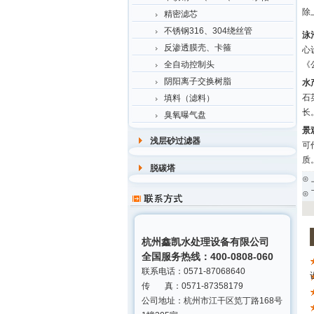
除
精密滤芯
不锈钢316、304绕丝管
泳
反渗透膜壳、卡箍
心
《
全自动控制头
阴阳离子交换树脂
水
石
填料（滤料）
长
臭氧曝气盘
景
浅层砂过滤器
可
质
脱碳塔
⊙
⊙
杭州鑫凯水处理设备有限公司
全国服务热线：400-0808-060
联系电话：0571-87068640
传 真：0571-87358179
公司地址：杭州市江干区笕丁路168号