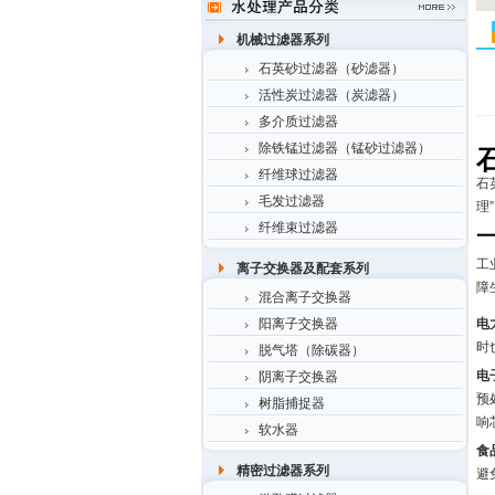
机械过滤器系列
石英砂过滤器（砂滤器）
活性炭过滤器（炭滤器）
多介质过滤器
除铁锰过滤器（锰砂过滤器）
纤维球过滤器
石
毛发过滤器
理
纤维束过滤器
工
离子交换器及配套系列
障
混合离子交换器
阳离子交换器
电
时
脱气塔（除碳器）
电
阴离子交换器
预
树脂捕捉器
响
软水器
食
精密过滤器系列
避