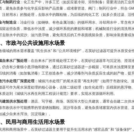
工与制药行业
：化工生产中，许多工艺（如反应釜冷却、溶剂制备）需要清洁的工业
质，避免杂质参与化学反应影响产品质量，或堵塞管道、阀门；制药行业中，符合 GM
、注射用水）的预处理，去除水中的颗粒物，为后续的纯化工艺（如多介质过滤、活
金与制造业
：冶金行业（如钢铁、有色金属冶炼）的循环用水、冷却用水中，常含有
截留这些杂质，降低水中浊度，减少循环系统的磨损和堵塞；机械制造行业的清洗用
可去除水中的泥沙、油污悬浮物，避免清洗后的工件表面残留杂质，影响涂装质量或
二、市政与公共设施用水场景
政领域的用水需求覆盖 “民生供水” 和 “公共环境维护”，石英砂过滤器可提升水质安
镇自来水厂预处理
：在自来水厂的常规处理工艺中，石英砂过滤器常与沉淀池、澄清池
，仍含有少量细小悬浮物和胶体，通过石英砂过滤器进一步截留，可将原水浊度降至更低（通
后续的消毒（如加氯消毒）工艺创造条件，减少消毒剂与杂质反应生成的副产物，提
政污水处理厂深度处理
：城镇污水处理厂的尾水若需 “再生利用”（如用于市政绿化
滤器可作为尾水深度处理的核心设备，去除二级处理（如生化处理）后残留的悬浮物
水质达到《城镇污水再生利用工程设计规范》要求，实现水资源循环利用。
共建筑供水预处理
：酒店、写字楼、商场、医院等大型公共建筑，通常会自建二次供
除市政供水中可能携带的管道锈蚀颗粒、泥沙等杂质，避免杂质堵塞室内供水管道、
如减少自来水浑浊、沉淀现象）。
三、民用与商用生活用水场景
民用和商用场景中，石英砂过滤器主要用于提升生活用水的 “感官品质” 和 “设备保护