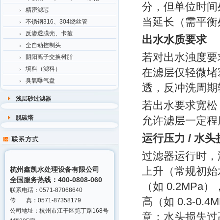
分，但单位时间
精密滤芯
当延长（需平衡
不锈钢316、304绕丝管
反渗透膜壳、卡箍
出水水质要求
全自动控制头
若对出水浊度要
阴阳离子交换树脂
填料（滤料）
在滤层仅轻微堵
臭氧曝气盘
透，反冲洗周期
浅层砂过滤器
若出水要求宽松
脱碳塔
允许滤层一定程
运行压力 / 水
过滤器运行时，
上升（常规初始水头
杭州鑫凯水处理设备有限公司
全国服务热线：400-0808-060
（如 0.2MP
联系电话：0571-87068640
高（如 0.3-
传 真：0571-87358179
公司地址：杭州市江干区笕丁路168号
意：水头损失过