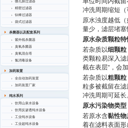
单位时间内截留
微孔膜过滤器
精密过滤器
冲洗周期缩短（可
钛棒过滤器
原水浊度越低（
袋式过滤器
量少，滤层堵塞慢
杀菌器以及配套系列
原水杂质颗粒特
紫外线杀菌器
臭氧杀菌器
若杂质以
细颗粒
臭氧混合塔
类颗粒易深入滤
氯消毒设备
截在表层”，会
加药装置
若杂质以
粗颗粒
全自动加药装置
粒多被截留在滤
加药装置厂家
冲洗周期可延长
纯水系列
饮用山泉水设备
原水污染物类型
饮用反渗透纯水设备
若原水含
黏性物
工业纯水设备
着在滤料表面形
工业超纯水设备