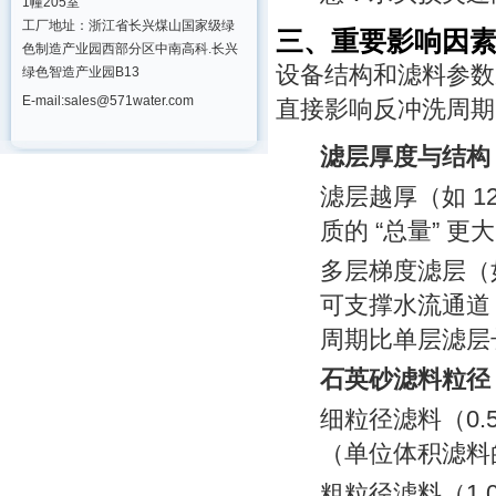
1幢205室
工厂地址：浙江省长兴煤山国家级绿
三、重要影响因
色制造产业园西部分区中南高科.长兴
设备结构和滤料参数
绿色智造产业园B13
E-mail:sales@571water.com
直接影响反冲洗周期
滤层厚度与结构
滤层越厚（如 12
质的 “总量”
多层梯度滤层（如
可支撑水流通道
周期比单层滤层长 
石英砂滤料粒径
细粒径滤料（0.
（单位体积滤料
粗粒径滤料（1.