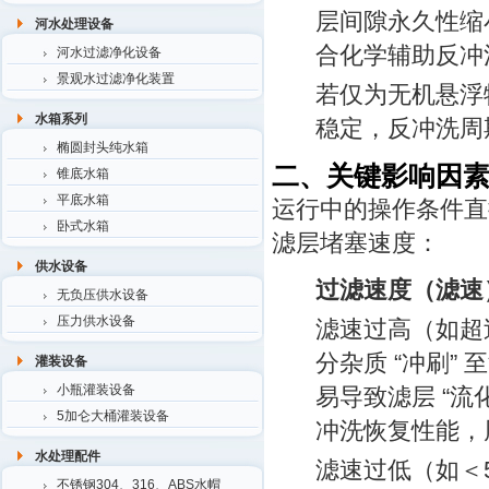
层间隙永久性缩
河水处理设备
合化学辅助反冲
河水过滤净化设备
景观水过滤净化装置
若仅为无机悬浮
水箱系列
稳定，反冲洗周
椭圆封头纯水箱
二、关键影响因
锥底水箱
平底水箱
运行中的操作条件直
卧式水箱
滤层堵塞速度：
供水设备
过滤速度（滤速
无负压供水设备
压力供水设备
滤速过高（如超
分杂质 “冲刷
灌装设备
小瓶灌装设备
易导致滤层 “
5加仑大桶灌装设备
冲洗恢复性能，
水处理配件
滤速过低（如＜
不锈钢304、316、ABS水帽