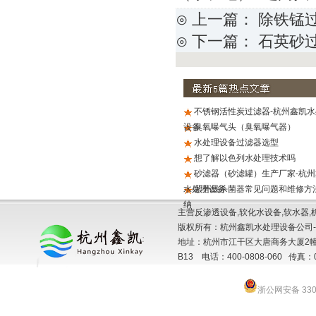
⊙ 上一篇：
除铁锰
⊙ 下一篇：
石英砂
不锈钢活性炭过滤器-杭州鑫凯水
设备
臭氧曝气头（臭氧曝气器）
水处理设备过滤器选型
想了解以色列水处理技术吗
砂滤器（砂滤罐）生产厂家-杭州
水处理设备
紫外线杀菌器常见问题和维修方
纳
主营反渗透设备,软化水设备,软水器,
版权所有：杭州鑫凯水处理设备公司-
地址：杭州市江干区大唐商务大厦2幢
B13 电话：400-0808-060 传真：057
浙公网安备 3301