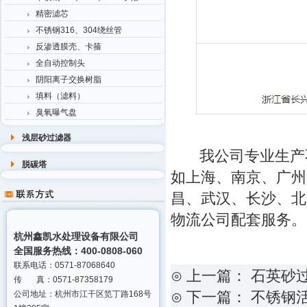
精密滤芯
不锈钢316、304绕丝管
反渗透膜壳、卡箍
全自动控制头
阴阳离子交换树脂
填料（滤料）
臭氧曝气盘
浅层砂过滤器
我公司专业生产
脱碳塔
如上海、南京、广州
昌、武汉、长沙、北
物流公司配套服务。
杭州鑫凯水处理设备有限公司
全国服务热线：400-0808-060
联系电话：0571-87068640
⊙ 上一篇：
石英砂
传 真：0571-87358179
⊙ 下一篇：
不锈钢
公司地址：杭州市江干区笕丁路168号