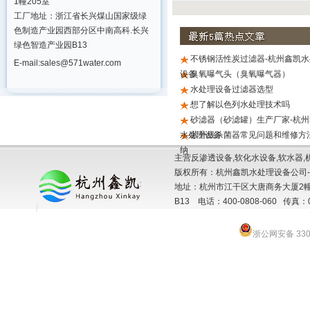
1幢205室
工厂地址：浙江省长兴煤山国家级绿
色制造产业园西部分区中南高科.长兴
绿色智造产业园B13
不锈钢活性炭过滤器-杭州鑫凯水
E-mail:sales@571water.com
设备
臭氧曝气头（臭氧曝气器）
水处理设备过滤器选型
想了解以色列水处理技术吗
砂滤器（砂滤罐）生产厂家-杭州
水处理设备
紫外线杀菌器常见问题和维修方
纳
主营反渗透设备,软化水设备,软水器,
版权所有：杭州鑫凯水处理设备公司-
地址：杭州市江干区大唐商务大厦2幢
B13 电话：400-0808-060 传真：057
浙公网安备 3301