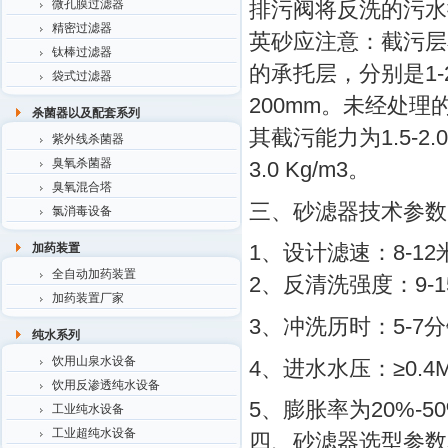
微孔膜过滤器
排污阀将反洗的污水
精密过滤器
英砂应注意：截污层石
钛棒过滤器
的承托层，分别是1
袋式过滤器
200mm
。未经处理的
杀菌器以及配套系列
其截污能力为1.5
-2.
紫外线杀菌器
臭氧杀菌器
3.0 Kg
/m3。
臭氧混合塔
三、砂滤器技术参数
氯消毒设备
1、设计滤速：8
-12
加药装置
全自动加药装置
2、反清洗强度：9-1
加药装置厂家
3、冲洗历时：5-7
纯水系列
饮用山泉水设备
4、进水水压：≥0.4
饮用反渗透纯水设备
5、膨胀率为20%-5
工业纯水设备
工业超纯水设备
四、砂滤器选型参数