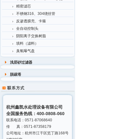
精密滤芯
不锈钢316、304绕丝管
反渗透膜壳、卡箍
全自动控制头
阴阳离子交换树脂
填料（滤料）
臭氧曝气盘
浅层砂过滤器
脱碳塔
杭州鑫凯水处理设备有限公司
全国服务热线：400-0808-060
联系电话：0571-87068640
传 真：0571-87358179
公司地址：杭州市江干区笕丁路168号