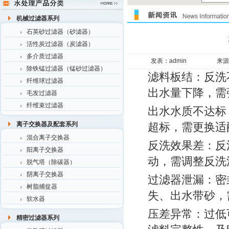
机械过滤器系列
石英砂过滤器（砂滤器）
活性炭过滤器（炭滤器）
多介质过滤器
发表：admin
来源
除铁锰过滤器（锰砂过滤器）
滤料板结：反洗
纤维球过滤器
出水量下降，需
毛发过滤器
纤维束过滤器
出水水质不达标
离子交换器及配套系列
超标，需更换适
混合离子交换器
反洗效果差：反
阳离子交换器
动，需调整反洗
脱气塔（除碳器）
阴离子交换器
过滤器泄漏：密
树脂捕捉器
失、出水带砂，
软水器
压差异常：过低
精密过滤器系列