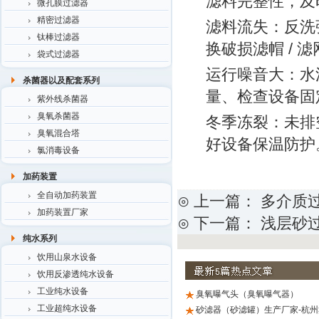
滤料完整性，及
微孔膜过滤器
精密过滤器
滤料流失：反洗
钛棒过滤器
换破损滤帽 / 
袋式过滤器
运行噪音大：水
杀菌器以及配套系列
量、检查设备固
紫外线杀菌器
臭氧杀菌器
冬季冻裂：未排
臭氧混合塔
好设备保温防护
氯消毒设备
加药装置
全自动加药装置
⊙ 上一篇：
多介质
加药装置厂家
⊙ 下一篇：
浅层砂
纯水系列
饮用山泉水设备
饮用反渗透纯水设备
工业纯水设备
臭氧曝气头（臭氧曝气器）
工业超纯水设备
砂滤器（砂滤罐）生产厂家-杭州