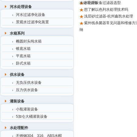
水处理设备
水处理设备过滤器选型
河水处理设备
想了解以色列水处理技术吗
河水过滤净化设备
浅层砂过滤器-杭州鑫凯水处理
景观水过滤净化装置
紫外线杀菌器常见问题和维修方
纳
水箱系列
椭圆封头纯水箱
锥底水箱
平底水箱
卧式水箱
供水设备
无负压供水设备
压力供水设备
灌装设备
小瓶灌装设备
5加仑大桶灌装设备
水处理配件
不锈钢304、316、ABS水帽