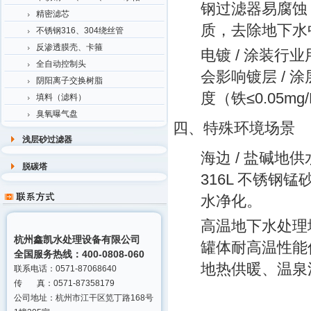
钢过滤器易腐蚀，
精密滤芯
质，去除地下水
不锈钢316、304绕丝管
反渗透膜壳、卡箍
电镀 / 涂装行业
全自动控制头
会影响镀层 /
阴阳离子交换树脂
度（铁≤0.05
填料（滤料）
臭氧曝气盘
四、特殊环境场景
浅层砂过滤器
海边 / 盐碱地供
脱碳塔
316L 不锈
水净化。
高温地下水处理
杭州鑫凯水处理设备有限公司
罐体耐高温性能
全国服务热线：400-0808-060
地热供暖、温泉
联系电话：0571-87068640
传 真：0571-87358179
公司地址：杭州市江干区笕丁路168号