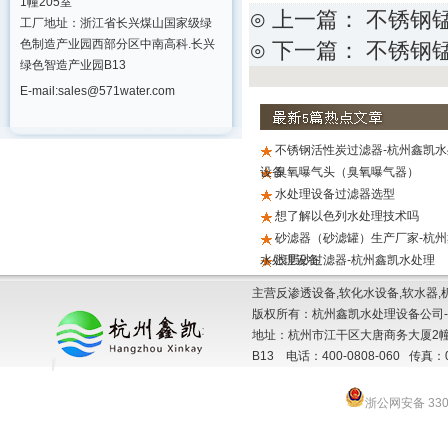
1幢205室
⊙ 上一篇：
不锈钢
工厂地址：浙江省长兴煤山国家级绿
色制造产业园西部分区中南高科.长兴
⊙ 下一篇：
不锈钢
绿色智造产业园B13
E-mail:sales@571water.com
不锈钢活性炭过滤器-杭州鑫凯水
设备
臭氧曝气头（臭氧曝气器）
水处理设备过滤器选型
想了解以色列水处理技术吗
砂滤器（砂滤罐）生产厂家-杭州
水处理设备
浅层砂过滤器-杭州鑫凯水处理
主营反渗透设备,软化水设备,软水器,
版权所有：杭州鑫凯水处理设备公司-
地址：杭州市江干区大唐商务大厦2幢
B13 电话：400-0808-060 传真：057
浙公网安备 3301