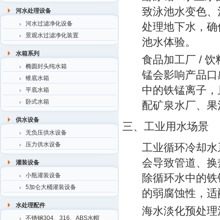
致泳池水变色、
河水处理设备
河水过滤净化设备
处理地下水，确
景观水过滤净化装置
池水体验。
水箱系列
食品加工厂 / 饮
椭圆封头纯水箱
锰会影响产品口
锥底水箱
中的铁锰离子，
平底水箱
卧式水箱
配矿泉水厂、果
供水设备
三、工业用水场景
无负压供水设备
压力供水设备
工业循环冷却水
会导致管道、换
灌装设备
小瓶灌装设备
除循环水中的铁锰
5加仑大桶灌装设备
的弱腐蚀性，适
水处理配件
海水淡化预处理
不锈钢304、316、ABS水帽