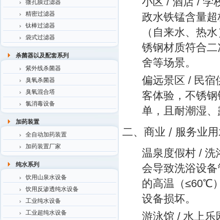
小区 / 酒店 /
微孔膜过滤器
精密过滤器
政水铁锰含量超
钛棒过滤器
（自来水、热水
袋式过滤器
锈钢材质符合二
杀菌器以及配套系列
舍等场景。
紫外线杀菌器
偏远景区 / 民宿
臭氧杀菌器
臭氧混合塔
客体验，不锈钢
氯消毒设备
单，且耐潮湿、
加药装置
二、商业 / 服务业
全自动加药装置
加药装置厂家
温泉度假村 / 
纯水系列
会导致洗浴设备
饮用山泉水设备
的高温（≤60
饮用反渗透纯水设备
设备损坏。
工业纯水设备
工业超纯水设备
游泳馆 / 水上乐