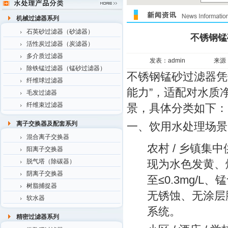
机械过滤器系列
石英砂过滤器（砂滤器）
不锈钢锰
活性炭过滤器（炭滤器）
多介质过滤器
发表：admin
来源
除铁锰过滤器（锰砂过滤器）
不锈钢锰砂过滤器凭
纤维球过滤器
能力”，适配对水质
毛发过滤器
纤维束过滤器
景，具体分类如下：
一、饮用水处理场景
离子交换器及配套系列
混合离子交换器
农村 / 乡镇集
阳离子交换器
脱气塔（除碳器）
现为水色发黄、
阴离子交换器
至≤0.3mg/L
树脂捕捉器
无锈蚀、无涂层
软水器
系统。
精密过滤器系列