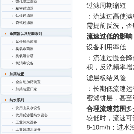
微孔膜过滤器
过滤周期缩短
精密过滤器
：流速过高使滤
钛棒过滤器
袋式过滤器
需提前反洗，否
杀菌器以及配套系列
流速过低的影响
紫外线杀菌器
设备利用率低
臭氧杀菌器
臭氧混合塔
：流速过慢会降
氯消毒设备
积，反洗频率增
加药装置
滤层板结风险
全自动加药装置
：长期低流速运
加药装置厂家
密滤饼层，甚至
纯水系列
合理流速范围
多
饮用山泉水设备
饮用反渗透纯水设备
较低时，流速可适
工业纯水设备
8-10m/h；
工业超纯水设备