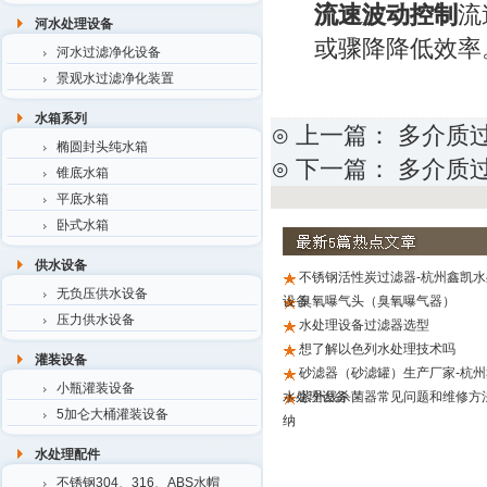
流速波动控制
流
河水处理设备
或骤降降低效率
河水过滤净化设备
景观水过滤净化装置
水箱系列
⊙ 上一篇：
多介质
椭圆封头纯水箱
⊙ 下一篇：
多介质
锥底水箱
平底水箱
卧式水箱
供水设备
不锈钢活性炭过滤器-杭州鑫凯水
无负压供水设备
设备
臭氧曝气头（臭氧曝气器）
压力供水设备
水处理设备过滤器选型
想了解以色列水处理技术吗
灌装设备
砂滤器（砂滤罐）生产厂家-杭州
小瓶灌装设备
水处理设备
紫外线杀菌器常见问题和维修方
5加仑大桶灌装设备
纳
水处理配件
不锈钢304、316、ABS水帽