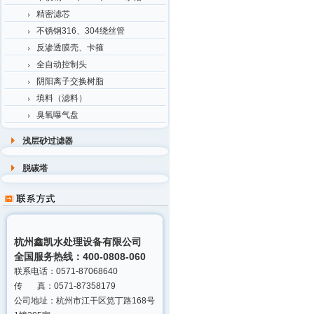
精密滤芯
不锈钢316、304绕丝管
反渗透膜壳、卡箍
全自动控制头
阴阳离子交换树脂
填料（滤料）
臭氧曝气盘
浅层砂过滤器
脱碳塔
杭州鑫凯水处理设备有限公司
全国服务热线：400-0808-060
联系电话：0571-87068640
传 真：0571-87358179
公司地址：杭州市江干区笕丁路168号