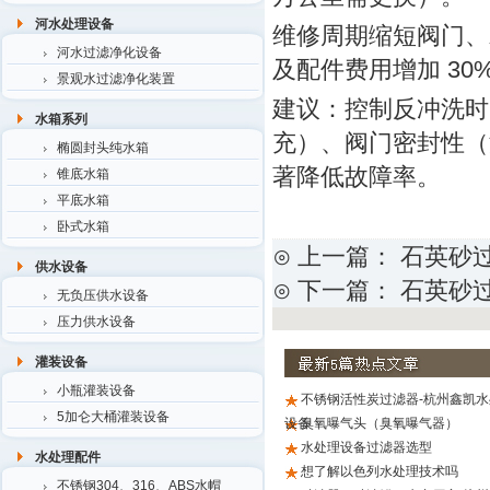
河水处理设备
维修周期缩短阀门、水
河水过滤净化设备
及配件费用增加 3
景观水过滤净化装置
建议：控制反冲洗时间
水箱系列
充）、阀门密封性（漏
椭圆封头纯水箱
著降低故障率。
锥底水箱
平底水箱
卧式水箱
⊙ 上一篇：
石英砂
供水设备
⊙ 下一篇：
石英砂
无负压供水设备
压力供水设备
灌装设备
小瓶灌装设备
不锈钢活性炭过滤器-杭州鑫凯水
5加仑大桶灌装设备
设备
臭氧曝气头（臭氧曝气器）
水处理设备过滤器选型
水处理配件
想了解以色列水处理技术吗
不锈钢304、316、ABS水帽