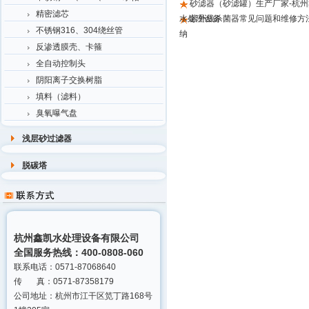
砂滤器（砂滤罐）生产厂家-杭州
精密滤芯
水处理设备
紫外线杀菌器常见问题和维修方
不锈钢316、304绕丝管
纳
反渗透膜壳、卡箍
全自动控制头
阴阳离子交换树脂
填料（滤料）
臭氧曝气盘
浅层砂过滤器
脱碳塔
杭州鑫凯水处理设备有限公司
全国服务热线：400-0808-060
联系电话：0571-87068640
传 真：0571-87358179
公司地址：杭州市江干区笕丁路168号