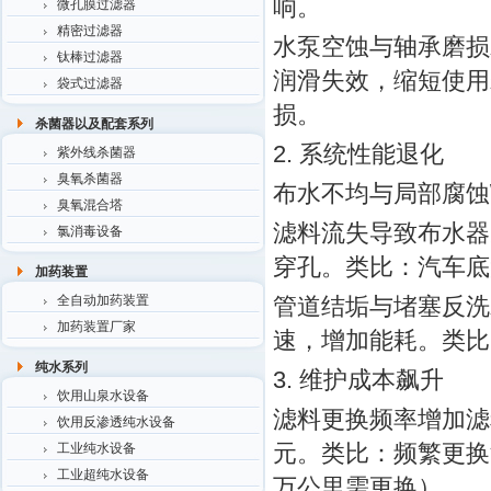
响。
微孔膜过滤器
精密过滤器
水泵空蚀与轴承磨损
钛棒过滤器
润滑失效，缩短使用
袋式过滤器
损。
杀菌器以及配套系列
2. 系统性能退化
紫外线杀菌器
臭氧杀菌器
布水不均与局部腐蚀
臭氧混合塔
滤料流失导致布水器
氯消毒设备
穿孔。类比：汽车底
加药装置
全自动加药装置
管道结垢与堵塞反洗
加药装置厂家
速，增加能耗。类比
纯水系列
3. 维护成本飙升
饮用山泉水设备
滤料更换频率增加滤
饮用反渗透纯水设备
元。类比：频繁更换汽
工业纯水设备
工业超纯水设备
万公里需更换）。