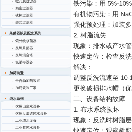
微孔膜过滤器
铁污染：用 5%-10%
精密过滤器
有机物污染：用 NaC
钛棒过滤器
袋式过滤器
强化预处理：加装多介
杀菌器以及配套系列
2. 树脂流失
紫外线杀菌器
现象：排水或产水管
臭氧杀菌器
快速定位：检查反洗流
臭氧混合塔
氯消毒设备
解决：
加药装置
调整反洗流速至 10-1
全自动加药装置
更换破损排水帽（优
加药装置厂家
二、设备结构故障
纯水系列
饮用山泉水设备
1. 布水系统损坏
饮用反渗透纯水设备
现象：反洗时树脂层
工业纯水设备
工业超纯水设备
快速定位：观察树脂