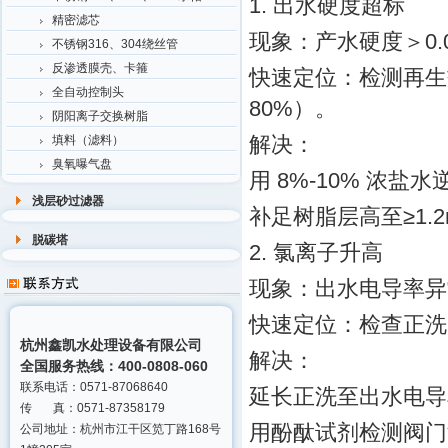
1. 出水硬度超标
精密滤芯
现象：产水硬度＞0.03
不锈钢316、304绕丝管
反渗透膜壳、卡箍
快速定位：检测再生
全自动控制头
80%）。
阴阳离子交换树脂
解决：
填料（滤料）
臭氧曝气盘
用 8%-10% 浓盐水
浅层砂过滤器
补足树脂层高至≥1.2m
脱碳塔
2. 氯离子升高
现象：出水电导率异
快速定位：检查正洗
杭州鑫凯水处理设备有限公司
解决：
全国服务热线：400-0808-060
联系电话：0571-87068640
延长正洗至出水电导率
传 真：0571-87358179
用酚酞试剂检测阀门
公司地址：杭州市江干区笕丁路168号