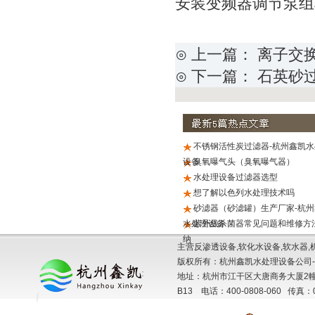
安装变频器调节泵组
⊙ 上一篇：
离子交
⊙ 下一篇：
石英砂
不锈钢活性炭过滤器-杭州鑫凯水
设备
臭氧曝气头（臭氧曝气器）
水处理设备过滤器选型
想了解以色列水处理技术吗
砂滤器（砂滤罐）生产厂家-杭州
水处理设备
紫外线杀菌器常见问题和维修方
纳
主营反渗透设备,软化水设备,软水器,
版权所有：杭州鑫凯水处理设备公司-
地址：杭州市江干区大唐商务大厦2幢
B13 电话：400-0808-060 传真：057