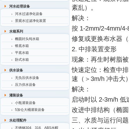
紊乱）。
河水处理设备
河水过滤净化设备
解决：
景观水过滤净化装置
按 1-2mm/2-4mm
水箱系列
修复或更换布水器（
椭圆封头纯水箱
锥底水箱
2. 中排装置变形
平底水箱
现象：再生时树脂被
卧式水箱
快速定位：检查中排
供水设备
速（＞3m/h 冲击大
无负压供水设备
压力供水设备
解决：
灌装设备
启动时以 2-3m/
小瓶灌装设备
改进中排结构（椭圆
5加仑大桶灌装设备
三、水质与运行问题
水处理配件
不锈钢304、316、ABS水帽