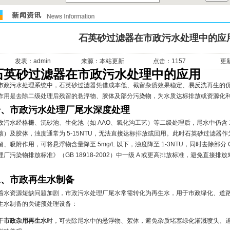
石英砂过滤器在市政污水处理中的应
发表：admin
来源：本站更新
点击：1157
更新
石英砂过滤器在市政污水处理中的应用
市政污水处理系统中，石英砂过滤器凭借成本低、截留杂质效果稳定、易反洗再生的
作用是去除二级处理后残留的悬浮物、胶体及部分污染物，为水质达标排放或资源化
一、市政污水处理厂尾水深度处理
政污水经格栅、沉砂池、生化池（如 AAO、氧化沟工艺）等二级处理后，尾水中仍含 10
骸）及胶体，浊度通常为 5-15NTU，无法直接达标排放或回用。此时石英砂过滤器
留、吸附作用，可将悬浮物含量降至 5mg/L 以下，浊度降至 1-3NTU，同时去除部
理厂污染物排放标准》（GB 18918-2002）中一级 A 或更高排放标准，避免直
。
二、市政再生水制备
着水资源短缺问题加剧，市政污水处理厂尾水常需转化为再生水，用于市政绿化、道
生水制备的关键预处理设备：
于
市政杂用再生水
时，可去除尾水中的悬浮物、絮体，避免杂质堵塞绿化灌溉喷头、