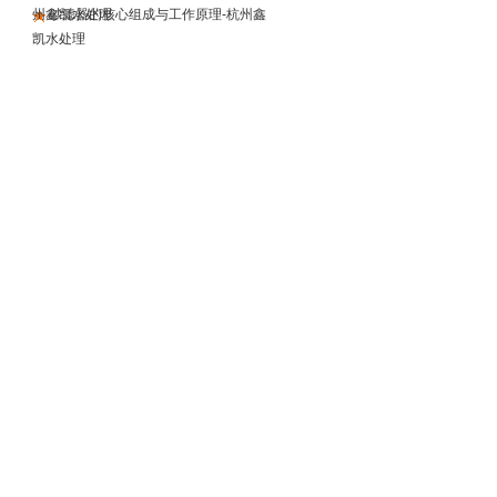
州鑫凯水处理
砂滤器的核心组成与工作原理-杭州鑫
凯水处理