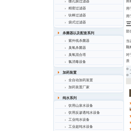
面
微孔膜过滤器
精密过滤器
用
钛棒过滤器
用
袋式过滤器
部
杀菌器以及配套系列
紫外线杀菌器
当
颗
臭氧杀菌器
臭氧混合塔
对
质
氯消毒设备
⊙
加药装置
⊙
全自动加药装置
加药装置厂家
纯水系列
饮用山泉水设备
饮用反渗透纯水设备
工业纯水设备
工业超纯水设备