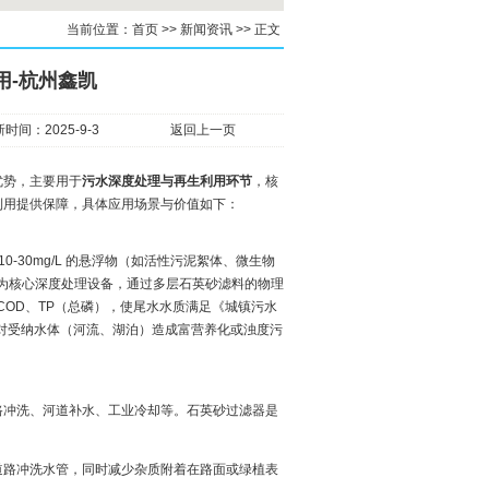
当前位置：
首页
>>
新闻资讯
>>
正文
用-杭州鑫凯
时间：2025-9-3
返回上一页
优势，主要用于
污水深度处理与再生利用环节
，核
利用提供保障，具体应用场景与价值如下：
-30mg/L 的悬浮物（如活性污泥絮体、微生物
作为核心深度处理设备，通过多层石英砂滤料的物理
分 COD、TP（总磷），使尾水水质满足《城镇污水
接排放对受纳水体（河流、湖泊）造成富营养化或浊度污
路冲洗、河道补水、工业冷却等。石英砂过滤器是
道路冲洗水管，同时减少杂质附着在路面或绿植表