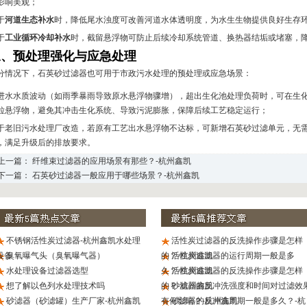
影响美观；
于
河道生态补水
时，降低尾水浊度可改善河道水体透明度，为水生生物提供良好生存
于
工业循环冷却补水
时，截留悬浮物可防止后续冷却系统管道、换热器结垢或堵塞，
三、预处理强化与应急处理
分情况下，石英砂过滤器也可用于市政污水处理的预处理或应急场景：
进水水质波动（如雨季暴雨导致原水悬浮物骤增），超出生化池处理负荷时，可在生
粒悬浮物，避免其冲击生化系统、导致污泥膨胀，保障后续工艺稳定运行；
于老旧污水处理厂改造，若原有工艺出水悬浮物不达标，可新增石英砂过滤单元，无
，满足升级后的排放要求。
 上一篇：
纤维束过滤器的应用场景有那些？-杭州鑫凯
 下一篇：
石英砂过滤器一般应用于哪些场景？-杭州鑫凯
不锈钢活性炭过滤器-杭州鑫凯水处理
活性炭过滤器的反洗操作步骤是怎样
设备
臭氧曝气头（臭氧曝气器）
的？-杭州鑫凯
活性炭过滤器的运行周期一般是多
水处理设备过滤器选型
久？-杭州鑫凯
活性炭过滤器的反洗操作步骤是怎样
想了解以色列水处理技术吗
的？-杭州鑫凯
砂滤器的反冲洗强度和时间对过滤效
砂滤器（砂滤罐）生产厂家-杭州鑫凯
有何影响？-杭州鑫凯
砂滤器的反冲洗周期一般是多久？-杭