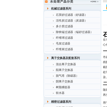
机械过滤器系列
石英砂过滤器（砂滤器）
活性炭过滤器（炭滤器）
多介质过滤器
除铁锰过滤器（锰砂过滤器）
纤维球过滤器
在
毛发过滤器
心
纤维束过滤器
市
离子交换器及配套系列
残
混合离子交换器
截
阳离子交换器
处
脱气塔（除碳器）
染
阴离子交换器
树脂捕捉器
随
软水器
再
精密过滤器系列
用