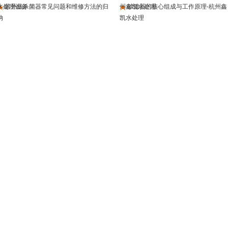
水处理设备
紫外线杀菌器常见问题和维修方法的归
州鑫凯水处理
砂滤器的核心组成与工作原理-杭州鑫
纳
凯水处理