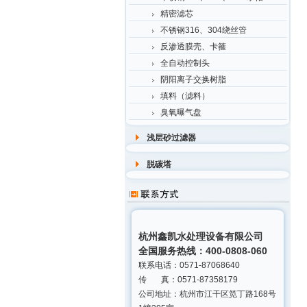
精密滤芯
不锈钢316、304绕丝管
反渗透膜壳、卡箍
全自动控制头
阴阳离子交换树脂
填料（滤料）
臭氧曝气盘
浅层砂过滤器
脱碳塔
杭州鑫凯水处理设备有限公司
全国服务热线：400-0808-060
联系电话：0571-87068640
传 真：0571-87358179
公司地址：杭州市江干区笕丁路168号