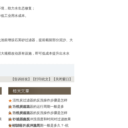
环境，助力水生态修复；
降低工业用水成本。
化池前增设石英砂过滤器，提前截留部分泥沙、大
需大规模改动原有设施，即可低成本提升出水水
【告诉好友】
【打印此文】
【关闭窗口】
活性炭过滤器的反洗操作步骤是怎样
的？-杭州鑫凯
活性炭过滤器的运行周期一般是多
久？-杭州鑫凯
活性炭过滤器的反洗操作步骤是怎样
果
的？-杭州鑫凯
砂滤器的反冲洗强度和时间对过滤效果
有何影响？-杭州鑫凯
砂滤器的反冲洗周期一般是多久？-杭