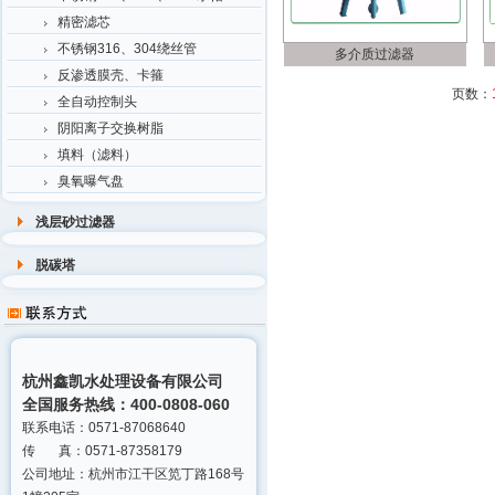
精密滤芯
不锈钢316、304绕丝管
多介质过滤器
反渗透膜壳、卡箍
页数：
全自动控制头
阴阳离子交换树脂
填料（滤料）
臭氧曝气盘
浅层砂过滤器
脱碳塔
杭州鑫凯水处理设备有限公司
全国服务热线：400-0808-060
联系电话：0571-87068640
传 真：0571-87358179
公司地址：杭州市江干区笕丁路168号