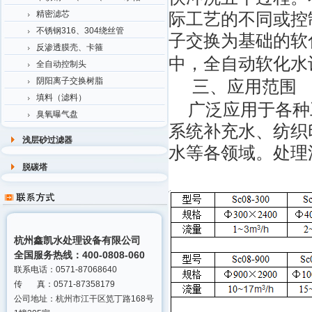
精密滤芯
际工艺的不同或控
不锈钢316、304绕丝管
子交换为基础的软
反渗透膜壳、卡箍
中，全自动软化水
全自动控制头
阴阳离子交换树脂
三、
应用范围
填料（滤料）
广泛应用于各种
臭氧曝气盘
系统补充水、纺织
浅层砂过滤器
水等各领域。处理
脱碳塔
杭州鑫凯水处理设备有限公司
全国服务热线：400-0808-060
联系电话：0571-87068640
传 真：0571-87358179
公司地址：杭州市江干区笕丁路168号