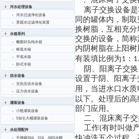
河水处理设备
离子交换设备是
河水过滤净化设备
同的罐体内，制取
景观水过滤净化装置
换树脂，互相充分
水箱系列
交换的设备，简称
椭圆封头纯水箱
内阴树脂在上阳树
锥底水箱
有装填比例为
：
平底水箱
1
1
卧式水箱
阴、阳离子交换
供水设备
设置于阴、阳离子
无负压供水设备
用，当进水口水质
压力供水设备
以下。处理后的高
灌装设备
部门应用。
小瓶灌装设备
二、混床
离子交
5加仑大桶灌装设备
工作
有时叫做
(
水处理配件
快冲洗五个过程。
不锈钢304、316、ABS水帽