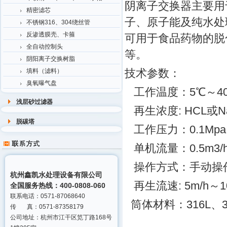
阴离子交换器主要用
精密滤芯
子、原子能及纯水处
不锈钢316、304绕丝管
反渗透膜壳、卡箍
可用于食品药物的脱
全自动控制头
等。
阴阳离子交换树脂
技术参数：
填料（滤料）
臭氧曝气盘
工作温度：5℃～40
浅层砂过滤器
再生浓度: HCL或N
脱碳塔
工作压力：0.1Mpa～
单机流量：0.5m3/h～
操作方式：手动操
杭州鑫凯水处理设备有限公司
再生流速: 5m/h～10
全国服务热线：400-0808-060
联系电话：0571-87068640
筒体材料：316L、
传 真：0571-87358179
公司地址：杭州市江干区笕丁路168号