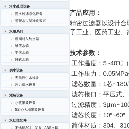
河水处理设备
产品应用：
河水过滤净化设备
景观水过滤净化装置
精密过滤器以设计合
子工业、医药工业、
水箱系列
椭圆封头纯水箱
锥底水箱
技术参数：
平底水箱
卧式水箱
工作温度：5~40℃
供水设备
工作压力：0.05MPa~
无负压供水设备
滤芯数量：1芯~180
压力供水设备
滤芯接口：平压式、
灌装设备
小瓶灌装设备
过滤精度：3μｍ~10
5加仑大桶灌装设备
滤芯长度：10″~60
水处理配件
简体材质：304、316
不锈钢304、316、ABS水帽