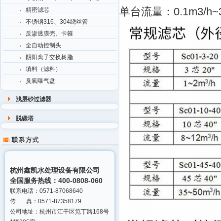
单台流量：0.1m3/h~3
精密滤芯
不锈钢316、304绕丝管
反渗透膜壳、卡箍
全自动控制头
阴阳离子交换树脂
填料（滤料）
臭氧曝气盘
浅层砂过滤器
脱碳塔
杭州鑫凯水处理设备有限公司
全国服务热线：400-0808-060
联系电话：0571-87068640
传 真：0571-87358179
公司地址：杭州市江干区笕丁路168号