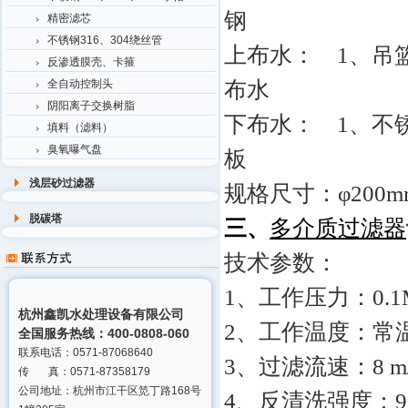
钢
精密滤芯
不锈钢316、304绕丝管
上布水： 1、
反渗透膜壳、卡箍
布水
全自动控制头
阴阳离子交换树脂
下布水： 1、
填料（滤料）
臭氧曝气盘
板
浅层砂过滤器
规格尺寸：φ200mm
脱碳塔
三、
多介质过滤器
技术参数：
1、工作压力：0.1MP
杭州鑫凯水处理设备有限公司
2、工作温度：常
全国服务热线：400-0808-060
联系电话：0571-87068640
3、过滤流速：8 m/
传 真：0571-87358179
公司地址：杭州市江干区笕丁路168号
4、反清洗强度：9～1