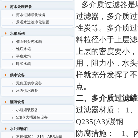
多介质过滤器是
河水处理设备
过滤器，多介质过
河水过滤净化设备
景观水过滤净化装置
性炭等。多介质过
水箱系列
料粒径小于上层滤
椭圆封头纯水箱
上层的密度要小，
锥底水箱
平底水箱
用，阻力小，水头
卧式水箱
样就充分发挥了不
供水设备
无负压供水设备
点。
压力供水设备
二、多介质过滤罐
灌装设备
过滤器材质： 1
小瓶灌装设备
5加仑大桶灌装设备
Q235(A3)碳钢
水处理配件
防腐措施： 1
不锈钢304、316、ABS水帽