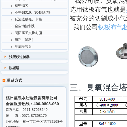
我公司设计臭氧混合
精密滤芯
选用钛板布气也就是
不锈钢316、304绕丝管
被充分的切割成小气
反渗透膜壳、卡箍
我们公司
钛板布气
全自动控制头
阴阳离子交换树脂
填料（滤料）
臭氧曝气盘
浅层砂过滤器
脱碳塔
三、臭氧混合
杭州鑫凯水处理设备有限公司
全国服务热线：400-0808-060
联系电话：0571-87068640
传 真：0571-87358179
公司地址：杭州市江干区笕丁路168号