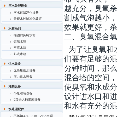
越充分，臭氧
河水处理设备
河水过滤净化设备
割成气泡越小
景观水过滤净化装置
效果就更好，
水箱系列
二、臭氧混合
椭圆封头纯水箱
锥底水箱
为了让臭氧和
平底水箱
卧式水箱
们要有足够的混
供水设备
分钟时间，那
无负压供水设备
混合塔的空间
压力供水设备
使臭氧和水成
灌装设备
设计进水口和
小瓶灌装设备
5加仑大桶灌装设备
和水有充分的
水处理配件
不锈钢304、316、ABS水帽